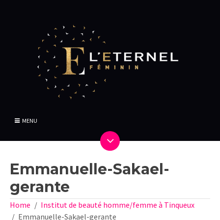
MENU
Emmanuelle-Sakael-
gerante
Home
Institut de beauté homme/femme à Tinqueux
Emmanuelle-Sakael-gerante